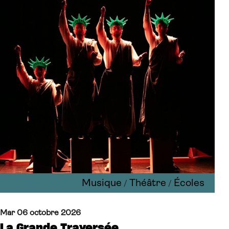
Musique
Théâtre
Écoles
/
/
Mar 06 octobre 2026
La Grande Traversée