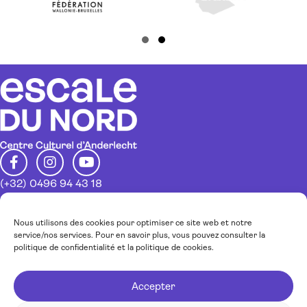
Slide group 1
Slide group 2
(+32) 0496 94 43 18
info@escaledunord.net
Restez au courant de nos activités
Nous utilisons des cookies pour optimiser ce site web et notre
service/nos services. Pour en savoir plus, vous pouvez consulter la
politique de confidentialité et la politique de cookies.
Inscrivez-vous à notre newsletter
Accepter