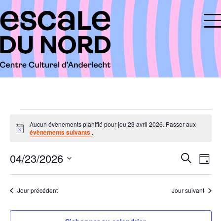
Évènements
Aucun évènements planifié pour jeu 23 avril 2026. Passer aux
N
évènements suivants
.
for
o
t
04/23/2026
R
N
i
jeu
R
J
c
e
a
S
e
e
o
23
c
é
v
u
c
h
Jour précédent
Jour suivant
l
r
i
avril
e
e
h
g
r
c