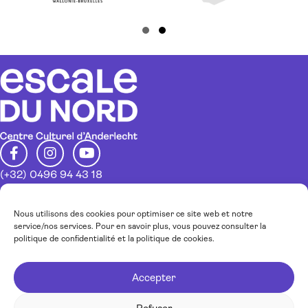
m
i
e
o
n
Slide group 1
Slide group 2
n
t
d
e
v
u
e
(+32) 0496 94 43 18
info@escaledunord.net
s
Restez au courant de nos activités
É
Nous utilisons des cookies pour optimiser ce site web et notre
service/nos services. Pour en savoir plus, vous pouvez consulter la
v
politique de confidentialité et la politique de cookies.
Inscrivez-vous à notre newsletter
è
Accepter
n
J’accepte la
politique de confidentialité.