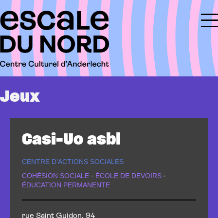
Jeux
Casi-Uo asbl
CENTRE D’ACTIONS SOCIALES
COHÉSION SOCIALE
·
ÉCOLE DE DEVOIRS
·
ÉDUCATION PERMANENTE
rue Saint Guidon, 94