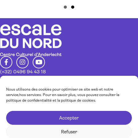
Slide group 1
Slide group 2
(+32) 0496 94 43 18
info@escaledunord.net
Restez au courant de nos activités
Nous utilisons des cookies pour optimiser ce site web et notre
service/nos services. Pour en savoir plus, vous pouvez consulter la
politique de confidentialité et la politique de cookies.
Inscrivez-vous à notre newsletter
Accepter
J’accepte la
politique de confidentialité.
Refuser