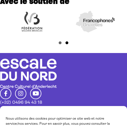
Avec le soutien de
Slide group 1
Slide group 2
(+32) 0496 94 43 18
info@escaledunord.net
Restez au courant de nos activités
Nous utilisons des cookies pour optimiser ce site web et notre
service/nos services. Pour en savoir plus, vous pouvez consulter la