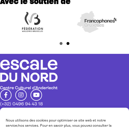
Avec le soutien de
Slide group 1
Slide group 2
(+32) 0496 94 43 18
info@escaledunord.net
Restez au courant de nos activités
Nous utilisons des cookies pour optimiser ce site web et notre
service/nos services. Pour en savoir plus, vous pouvez consulter la