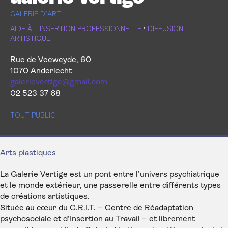
GALERIE D’ART
AIDE À L'INSERTION PROFESSIONNELLE
·
DIFFUSION
ARTISTIQUE
Rue de Veeweyde, 60
1070 Anderlecht
galerievertige@gmail.com
02 523 37 68
TOUT PUBLIC
Arts plastiques
La Galerie Vertige est un pont entre l’univers psychiatrique
et le monde extérieur, une passerelle entre différents types
de créations artistiques.
Située au cœur du C.R.I.T. – Centre de Réadaptation
psychosociale et d’Insertion au Travail – et librement