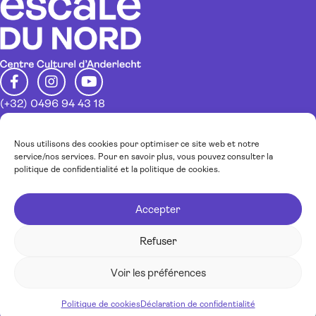
(+32) 0496 94 43 18
info@escaledunord.net
Restez au courant de nos activités
Nous utilisons des cookies pour optimiser ce site web et notre
service/nos services. Pour en savoir plus, vous pouvez consulter la
politique de confidentialité et la politique de cookies.
Inscrivez-vous à notre newsletter
Accepter
J’accepte la
politique de confidentialité.
Refuser
JE M'INSCRIS !
Voir les préférences
© Escale du Nord 2026 - accompagné par
Cobea Coop
Politique de cookies
Déclaration de confidentialité