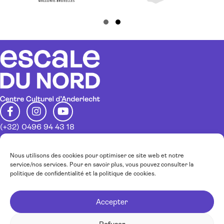
n
t
n
d
t
e
Slide group 1
Slide group 2
s
v
u
e
s
É
(+32) 0496 94 43 18
v
info@escaledunord.net
è
Restez au courant de nos activités
Nous utilisons des cookies pour optimiser ce site web et notre
n
service/nos services. Pour en savoir plus, vous pouvez consulter la
politique de confidentialité et la politique de cookies.
Inscrivez-vous à notre newsletter
e
m
Accepter
e
J’accepte la
politique de confidentialité.