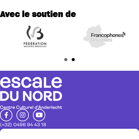
Avec le soutien de
Slide group 1
Slide group 2
(+32) 0496 94 43 18
info@escaledunord.net