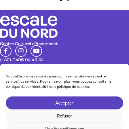
Slide group 1
Slide group 2
(+32) 0496 94 43 18
info@escaledunord.net
Restez au courant de nos activités
Nous utilisons des cookies pour optimiser ce site web et notre
service/nos services. Pour en savoir plus, vous pouvez consulter la
politique de confidentialité et la politique de cookies.
Inscrivez-vous à notre newsletter
Accepter
J’accepte la
politique de confidentialité.
Refuser
JE M'INSCRIS !
Voir les préférences